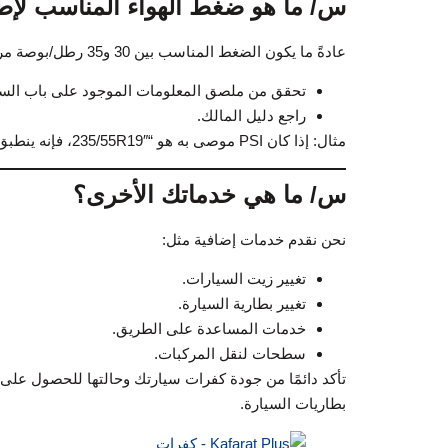
س/ ما هو ضغط الهواء المناسب لإط
عادةً ما يكون الضغط المناسب بين 30 و35 رطل/بوصة مربعة. لضبط الضغط بدقة:
تحقق من ملصق المعلومات الموجود على باب السي
راجع دليل المالك.
مثال: إذا كان PSI موصى به هو “235/55R19″، فإنه ينطبق على الإطارات الأمامية والخلفية.
س/ ما هي خدماتك الأخرى؟
نحن نقدم خدمات إضافية مثل:
تغيير زيت السيارات.
تغيير بطارية السيارة.
خدمات المساعدة على الطريق.
سطحات لنقل المركبات.
تأكد دائمًا من جودة كفرات سيارتك وحالتها للحصول على أ
بطاريات السيارة.