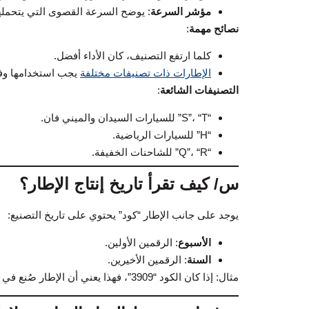
مؤشر السرعة
: يوضح السرعة القصوى التي يتحملها
نصائح مهمة
:
كلما ارتفع التصنيف، كان الأداء أفضل.
الإطارات ذات تصنيفات مختلفة
يجب استخدامها وفق
التصنيفات الشائعة
:
“S”، “T” للسيارات السيدان والميني فان.
“H” للسيارات الرياضية.
“Q”، “R” للشاحنات الخفيفة.
س/ كيف تقرأ تاريخ إنتاج الإطار؟
يوجد على جانب الإطار “كود” يحتوي على تاريخ التصنيع:
الأسبوع
: الرقمين الأولين.
السنة
: الرقمين الأخيرين.
مثال: إذا كان الكود “3909”، فهذا يعني أن الإطار صُنع في الأسبوع 39 من عام 2009.